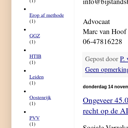
info@bijstands
(1)
Erop af methode
Advocaat
(1)
Marc van Hoof
GGZ
06-47816228
(1)
HTIB
Gepost door
P.
(1)
Geen opmerkin
Leiden
(1)
donderdag 14 novem
Oostenrijk
Ongeveer 45.
(1)
recht op de A
PVV
(1)
Sociale Verzek