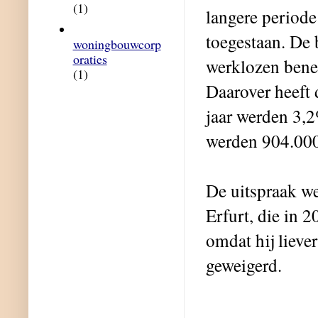
(1)
langere periode
toegestaan. De 
woningbouwcorp
oraties
werklozen bened
(1)
Daarover heeft d
jaar werden 3,2
werden 904.000
De uitspraak we
Erfurt, die in 
omdat hij lieve
geweigerd.