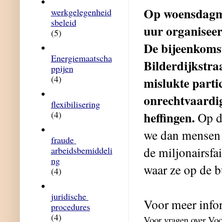
Op woensdagmi
werkgelegenheid
sbeleid
uur organiseer
(5)
De bijeenkomst
Energiemaatscha
Bilderdijkstr
ppijen
(4)
mislukte parti
onrechtvaardig
flexibilisering
heffingen.
(4)
Op d
we dan mensen v
fraude 
de miljonairsfa
arbeidsbemiddeli
ng
waar ze op de 
(4)
juridische 
Voor meer info
procedures
(4)
Voor vragen over Vo