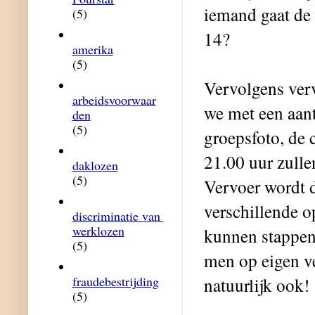
iemand gaat de
(5)
14?
amerika
(5)
Vervolgens ver
arbeidsvoorwaar
we met een aanta
den
(5)
groepsfoto, de
21.00 uur zullen
daklozen
(5)
Vervoer wordt 
verschillende 
discriminatie van 
werklozen
kunnen stappen
(5)
men op eigen ve
fraudebestrijding
natuurlijk ook!
(5)