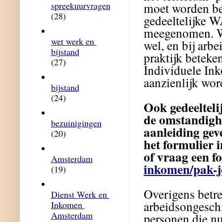
spreekuurvragen
moet worden be
(28)
gedeeltelijke 
meegenomen. Wa
wet werk en 
wel, en bij arb
bijstand
praktijk beteke
(27)
Individuele In
aanzienlijk wor
bijstand
(24)
Ook gedeeltel
de omstandighe
bezuinigingen
aanleiding gev
(20)
het formulier 
of vraag een f
Amsterdam
inkomen/pak-j
(19)
Overigens betref
Dienst Werk en 
arbeidsongeschi
Inkomen 
Amsterdam
personen die n