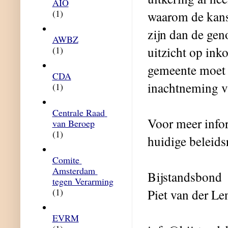
AIO
(1)
waarom de kanse
zijn dan de gen
AWBZ
uitzicht op ink
(1)
gemeente moet 
CDA
inachtneming v
(1)
Centrale Raad 
Voor meer infor
van Beroep
(1)
huidige beleids
Comite 
Amsterdam 
Bijstandsbond
tegen Verarming
(1)
Piet van der Le
EVRM