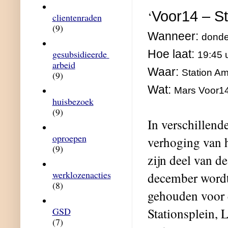
‘
Voor14 – S
clientenraden
(9)
Wanneer:
donde
Hoe laat:
gesubsidieerde 
19:45 
arbeid
Waar:
Station A
(9)
Wat:
Mars Voor14 
huisbezoek
(9)
In verschillend
oproepen
verhoging van 
(9)
zijn deel van 
werklozenacties
december wordt
(8)
gehouden voor 
Stationsplein, 
GSD
(7)