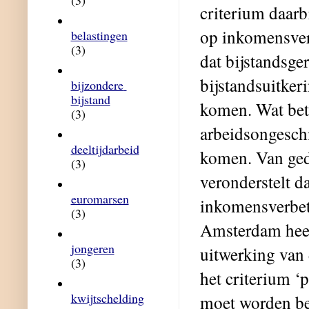
(3)
criterium daarbi
op inkomensverb
belastingen
(3)
dat bijstandsge
bijstandsuitke
bijzondere 
bijstand
komen. Wat bet
(3)
arbeidsongeschi
deeltijdarbeid
komen. Van ged
(3)
veronderstelt da
euromarsen
inkomensverbete
(3)
Amsterdam heeft
jongeren
uitwerking van 
(3)
het criterium ‘
kwijtschelding
moet worden be