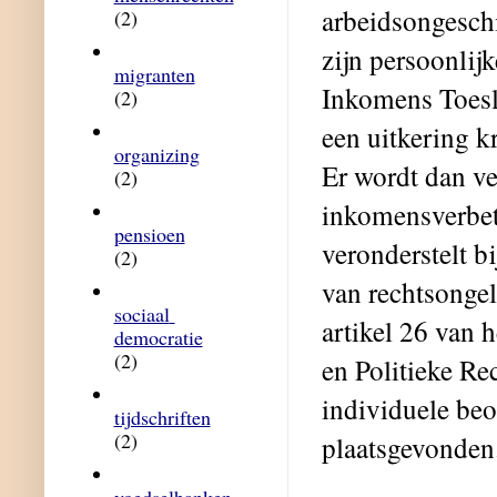
arbeidsongeschi
(2)
zijn persoonlij
migranten
Inkomens Toesla
(2)
een uitkering k
organizing
Er wordt dan ve
(2)
inkomensverbete
pensioen
veronderstelt b
(2)
van rechtsongel
sociaal 
artikel 26 van 
democratie
(2)
en Politieke R
individuele beo
tijdschriften
(2)
plaatsgevonden