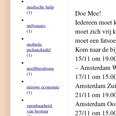
medische hulp
Doe Mee!
(1)
Iedereen moet k
miljonairs
moet zich vrij 
(1)
moet een fatso
mobiele 
Kom naar de bi
picknicktafel
(1)
15/11 om 19.00
– Amsterdam W
neoliberalisme
(1)
17/11 om 15.00
Amsterdam Zu
nieuwe economie
(1)
21/11 om 19.00
Amsterdam Oo
openbaarheid 
van bestuur
27/11 om 15.00