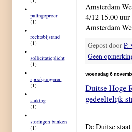
(1)
Amsterdam We
palingoproer
4/12 15.00 uur
(1)
Amsterdam We
rechtsbijstand
(1)
Gepost door
P.
Geen opmerkin
sollicitatieplicht
(1)
woensdag 6 novemb
spookjongeren
(1)
Duitse Hoge R
gedeeltelijk s
staking
(1)
storingen banken
De Duitse staat
(1)