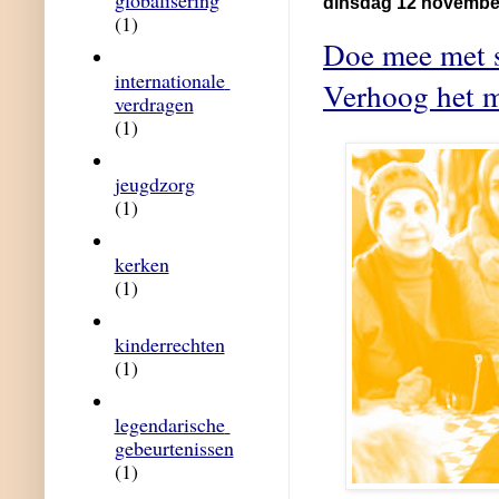
globalisering
dinsdag 12 novembe
(1)
Doe mee met 
internationale 
Verhoog het m
verdragen
(1)
jeugdzorg
(1)
kerken
(1)
kinderrechten
(1)
legendarische 
gebeurtenissen
(1)