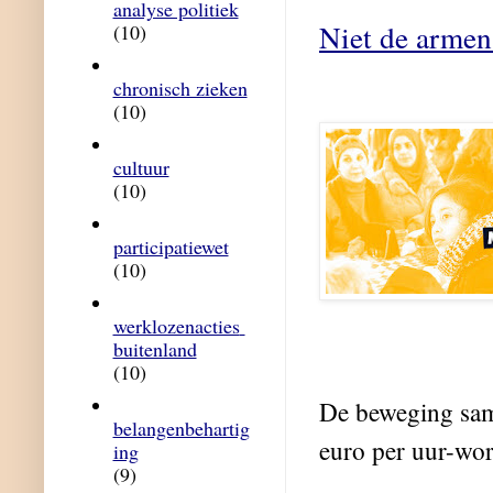
analyse politiek
Niet de armen
(10)
chronisch zieken
(10)
cultuur
(10)
participatiewet
(10)
werklozenacties 
buitenland
(10)
De beweging sa
belangenbehartig
euro per uur-wor
ing
(9)