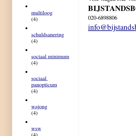
BIJSTANDS
multiloog
020-6898806
(4)
info@bijstands
schuldsanering
(4)
sociaal minimum
(4)
sociaal 
panopticum
(4)
wajong
(4)
wsw
(4)