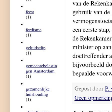
van de Rekenkam
gebruik van de 
feest
(1)
vermogenstoets 
een eerste stap
fordisme
(1)
de Rekenkamer.
minister op aa
geluidsclip
(1)
doeltreffender 
bijvoorbeeld do
gemeentebelastin
gen Amsterdam
bepaalde voorw
(1)
Gepost door
P.
gezamenlijke 
huishouding
Geen opmerkin
(1)