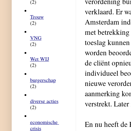
verordening bu
(2)
verklaard. Er w
Trouw
Amsterdam inde
(2)
met betrekking 
VNG
toeslag kunnen
(2)
worden beoordee
Wet WIJ
de cliënt opni
(2)
individueel be
burgerschap
nieuwe verorde
(2)
aanmerking kom
diverse acties
verstrekt. Late
(2)
economische 
En nu heeft de 
crisis