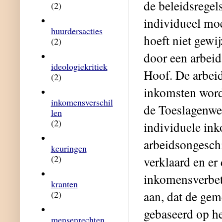
de beleidsregels
(2)
individueel mo
huurdersacties
hoeft niet gewi
(2)
door een arbei
ideologiekritiek
Hoof. De arbei
(2)
inkomsten word
inkomensverschil
de Toeslagenwe
len
(2)
individuele in
arbeidsongesch
keuringen
(2)
verklaard en er
inkomensverbet
kranten
aan, dat de gem
(2)
gebaseerd op het
mensenrechten