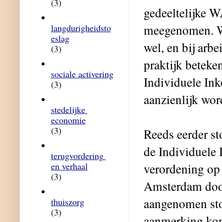
(3)
gedeeltelijke 
meegenomen. Wa
langdurigheidsto
eslag
wel, en bij arb
(3)
praktijk beteke
sociale activering
Individuele In
(3)
aanzienlijk wor
stedelijke 
economie
(3)
Reeds eerder s
de Individuele 
terugvordering 
en verhaal
verordening op
(3)
Amsterdam door 
aangenomen sto
thuiszorg
(3)
aanmerking kom