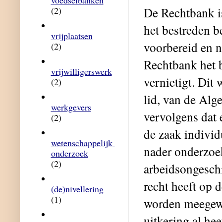
voedselbanken
De Rechtbank is
(2)
het bestreden b
vrijplaatsen
voorbereid en n
(2)
Rechtbank het b
vrijwilligerswerk
vernietigt. Dit 
(2)
lid, van de Alg
werkgevers
vervolgens dat
(2)
de zaak individ
wetenschappelijk 
nader onderzoe
onderzoek
(2)
arbeidsongeschi
recht heeft op 
(de)nivellering
(1)
worden meegewo
uitkering al he