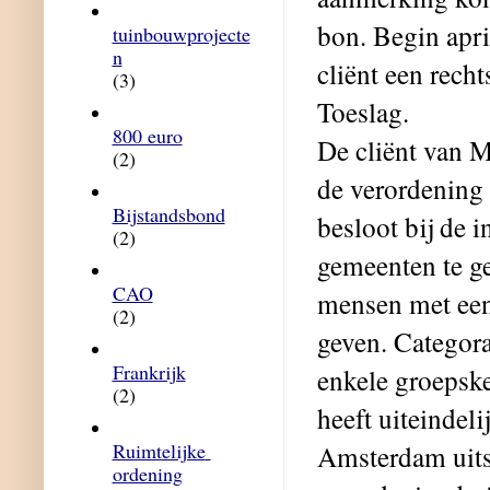
bon. Begin apr
tuinbouwprojecte
n
cliënt een rech
(3)
Toeslag.
800 euro
De cliënt van M
(2)
de verordening 
Bijstandsbond
besloot bij de i
(2)
gemeenten te g
CAO
mensen met ee
(2)
geven. Categora
Frankrijk
enkele groepsk
(2)
heeft uiteinde
Ruimtelijke 
Amsterdam uitsp
ordening