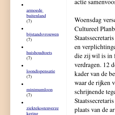
actie samenvoo
armoede 
buitenland
Woensdag versc
(7)
Cultureel Planb
bijstandsvrouwen
Staatssecretar
(7)
en verplichting
huishoudtoets
die zij wil is i
(7)
verdragen. 12 d
loondispensatie
kader van de be
(7)
waar de rijken
minimumloon
schrijnende teg
(7)
Staatssecretari
ziektekostenverze
plaats van de a
kering