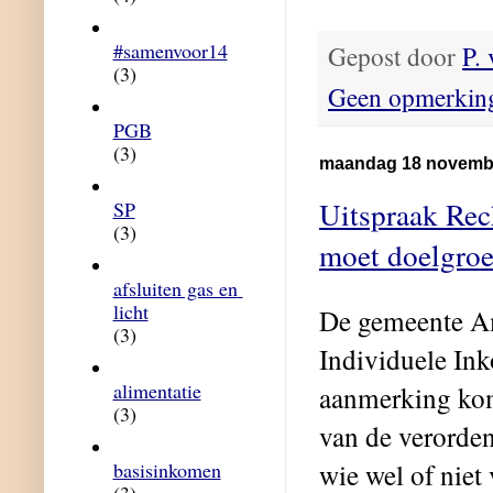
#samenvoor14
Gepost door
P.
(3)
Geen opmerkin
PGB
(3)
maandag 18 novemb
Uitspraak Re
SP
(3)
moet doelgroe
afsluiten gas en 
licht
De gemeente Am
(3)
Individuele In
alimentatie
aanmerking kome
(3)
van de verorden
wie wel of niet
basisinkomen