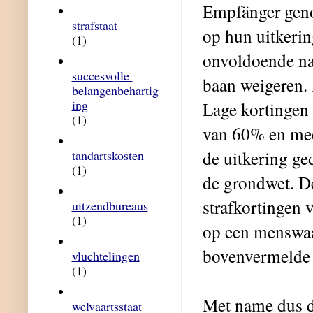
Empfänger geno
strafstaat
op hun uitkerin
(1)
onvoldoende naa
succesvolle 
baan weigeren. 
belangenbehartig
ing
Lage kortingen 
(1)
van 60% en meer
de uitkering ge
tandartskosten
(1)
de grondwet. D
strafkortingen 
uitzendbureaus
(1)
op een menswaa
bovenvermelde 
vluchtelingen
(1)
Met name dus d
welvaartsstaat