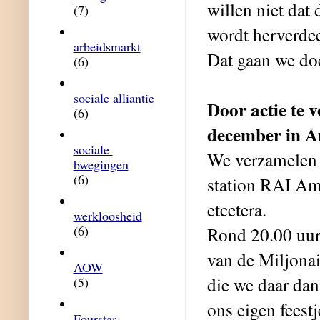
willen niet dat
(7)
wordt herverdeel
arbeidsmarkt
Dat gaan we do
(6)
sociale alliantie
Door actie te 
(6)
december in 
sociale 
We verzamelen 
bwegingen
(6)
station RAI Am
etcetera.
werkloosheid
(6)
Rond 20.00 uur
van de Miljonai
AOW
die we daar dan
(5)
ons eigen feest
Fourstar