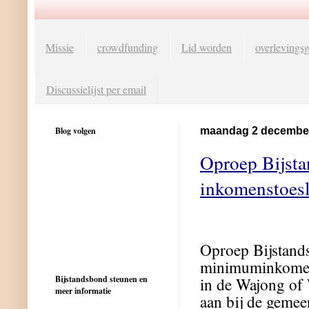
Missie
crowdfunding
Lid worden
overlevingsg
Discussielijst per email
Blog volgen
maandag 2 decembe
Oproep Bijsta
inkomenstoesl
Oproep Bijstand
minimuminkomen u
Bijstandsbond steunen en
in de Wajong of
meer informatie
aan bij de geme