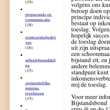
(19)
volgens ons ku
beroep doen op 
propaganda en 
principe indivi
communicatie
bestaat op inko
(18)
toeslag. Volge
hopelijk succes
reintegratiebedrij
de toeslag doen.
ven
uit zijn uitspra
(16)
een schoonmaak
bijstand zit, en
arbeidsbemiddeli
andere belemmer
ng
(15)
standpunt kunt 
inkomensverbter
gemeentelijke 
mij de toeslag.
minima 
regelingen
Voor meer info
(15)
Bijstandsbond
spru di en do 1