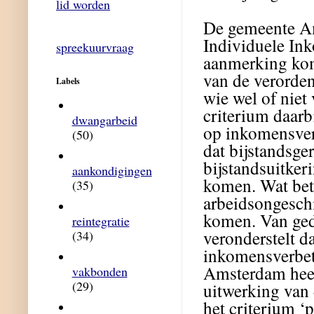
lid worden
De gemeente Am
Individuele In
spreekuurvraag
aanmerking kome
van de verorden
Labels
wie wel of niet
criterium daarbi
dwangarbeid
op inkomensverb
(50)
dat bijstandsge
bijstandsuitke
aankondigingen
komen. Wat bet
(35)
arbeidsongeschi
komen. Van ged
reintegratie
veronderstelt da
(34)
inkomensverbete
Amsterdam heeft
vakbonden
(29)
uitwerking van 
het criterium ‘