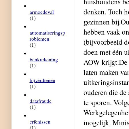
huishoudens bet
denken. Toch h
armoedeval
(1)
gezinnen bij.Ou
hebben vaak o
automatiseringsp
roblemen
(bijvoorbeeld do
(1)
doen met één ui
bankrekening
AOW krijgt.De 
(1)
laten maken van
bijverdienen
uitkeringsinst
(1)
ouderen die de
datafraude
te sporen. Volg
(1)
Werkgelegenhei
mogelijk. Minis
erfenissen
(1)